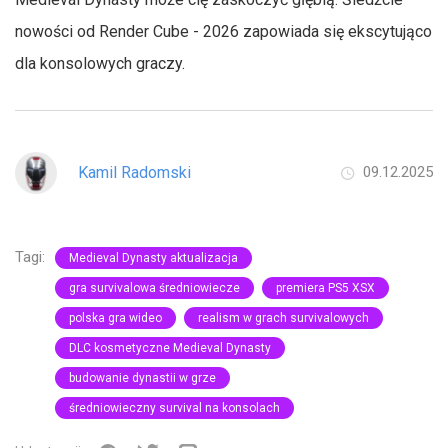
nowości od Render Cube - 2026 zapowiada się ekscytująco
dla konsolowych graczy.
Kamil Radomski
09.12.2025
Tagi:
Medieval Dynasty aktualizacja
gra survivalowa średniowiecze
premiera PS5 XSX
polska gra wideo
realism w grach survivalowych
DLC kosmetyczne Medieval Dynasty
budowanie dynastii w grze
średniowieczny survival na konsolach