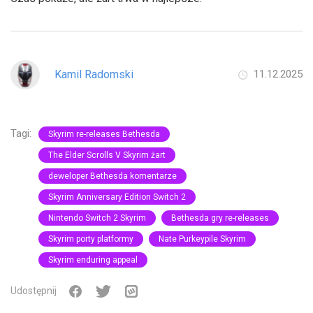
Kamil Radomski
11.12.2025
Tagi:
Skyrim re-releases Bethesda
The Elder Scrolls V Skyrim żart
deweloper Bethesda komentarze
Skyrim Anniversary Edition Switch 2
Nintendo Switch 2 Skyrim
Bethesda gry re-releases
Skyrim porty platformy
Nate Purkeypile Skyrim
Skyrim enduring appeal
Udostępnij