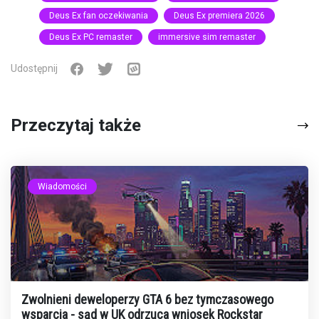
Deus Ex fan oczekiwania
Deus Ex premiera 2026
Deus Ex PC remaster
immersive sim remaster
Udostępnij
Przeczytaj także
Wiadomości
Zwolnieni deweloperzy GTA 6 bez tymczasowego
wsparcia - sąd w UK odrzuca wniosek Rockstar