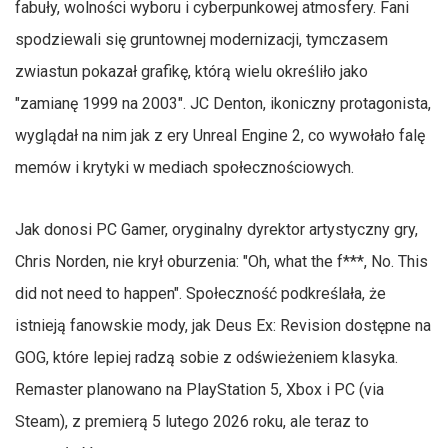
fabuły, wolności wyboru i cyberpunkowej atmosfery. Fani
spodziewali się gruntownej modernizacji, tymczasem
zwiastun pokazał grafikę, którą wielu określiło jako
"zamianę 1999 na 2003". JC Denton, ikoniczny protagonista,
wyglądał na nim jak z ery Unreal Engine 2, co wywołało falę
memów i krytyki w mediach społecznościowych.
Jak donosi PC Gamer, oryginalny dyrektor artystyczny gry,
Chris Norden, nie krył oburzenia: "Oh, what the f***, No. This
did not need to happen". Społeczność podkreślała, że
istnieją fanowskie mody, jak Deus Ex: Revision dostępne na
GOG, które lepiej radzą sobie z odświeżeniem klasyka.
Remaster planowano na PlayStation 5, Xbox i PC (via
Steam), z premierą 5 lutego 2026 roku, ale teraz to