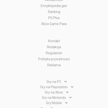
Encyklopedia gier
Ranking
PS Plus
Xbox Game Pass
Kontakt
Redakcja
Regulamin
Polityka prywatności
Reklama
Gry na PC
Gry PC
Gry na Playstation
Gry PlayStation 5
Gry na Xbox
Gry WWW
Gry Xbox Series X
Gry na Nintendo
Gry PlayStation 4
Gry Nintendo Switch
Gry Mobile
Gry Xbox One
Gry PlayStation 3
Gry Android