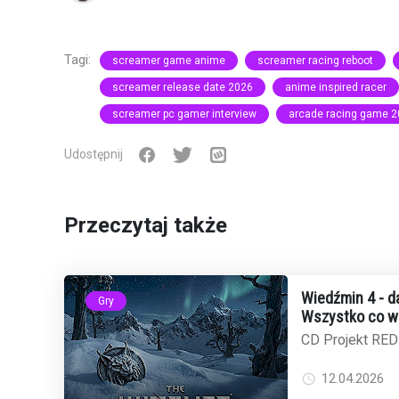
Tagi:
screamer game anime
screamer racing reboot
screamer release date 2026
anime inspired racer
screamer pc gamer interview
arcade racing game 
Udostępnij
Przeczytaj także
Wiedźmin 4 - da
Gry
Wszystko co w
CD Projekt RED
i chociaż konkre
to obraz gry p...
12.04.2026