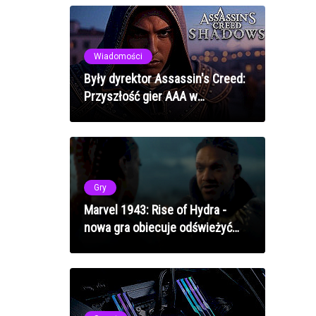
Wiadomości
Były dyrektor Assassin's Creed:
Przyszłość gier AAA w
mniejszych zespołach
Gry
Marvel 1943: Rise of Hydra -
nowa gra obiecuje odświeżyć
uniwersum Marvela