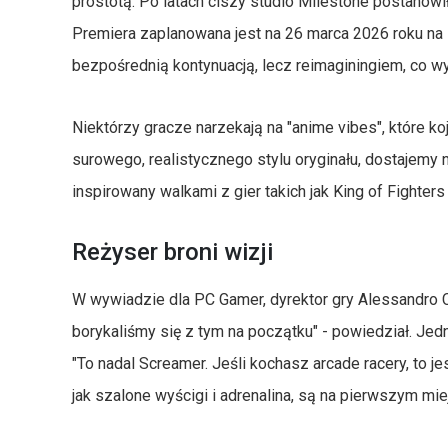
prostotą. Po latach ciszy studio Milestone postanow
Premiera zaplanowana jest na 26 marca 2026 roku na PC
bezpośrednią kontynuacją, lecz reimaginingiem, co 
Niektórzy gracze narzekają na "anime vibes", które ko
surowego, realistycznego stylu oryginału, dostajemy 
inspirowany walkami z gier takich jak King of Fighters
Reżyser broni wizji
W wywiadzie dla PC Gamer, dyrektor gry Alessandro C
borykaliśmy się z tym na początku" - powiedział. Jed
"To nadal Screamer. Jeśli kochasz arcade racery, to jes
jak szalone wyścigi i adrenalina, są na pierwszym mie