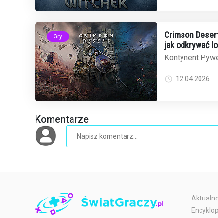
Crimson Desert 
Gry
jak odkrywać l
Kontynent Pywe
ogromna przestr
100 kilometrów 
12.04.2026
Komentarze
Aktualno
Encyklop