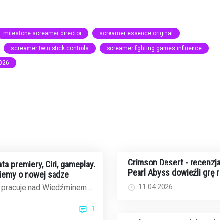
milestone screamer director
screamer essence original
screamer twin stick controls
screamer fighting games influence
2026
Crimson Desert - recenzja
ta premiery, Ciri, gameplay.
Pearl Abyss dowieźli grę 
iemy o nowej sadze
11.04.2026
 pracuje nad Wiedźminem 4
tów jest jak na lekarstwo,
1