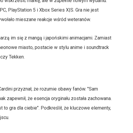
iło wskrzesić markę, ale w zupełnie nowym wydaniu.
, PlayStation 5 i Xbox Series X|S. Gra nie jest
wywołało mieszane reakcje wśród weteranów.
jarzą im się z mangą i japońskimi animacjami. Zamiast
neonowe miasto, postacie w stylu anime i soundtrack
 czy Tekken.
ardini przyznał, że rozumie obawy fanów. "Sam
nak zapewnił, że esencja oryginału została zachowana.
t to gra dla ciebie". Podkreślił, że kluczowe elementy,
jscu.