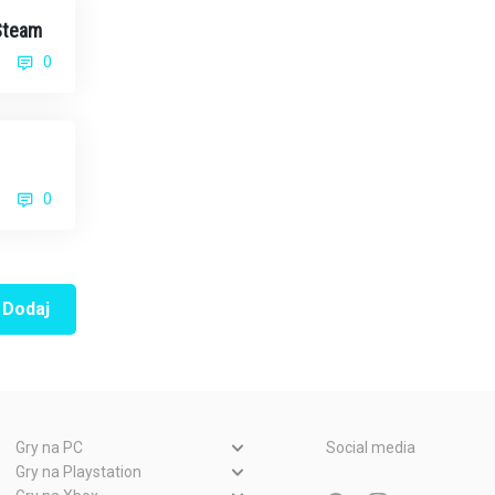
 Steam
0
godniu
0
Dodaj
Gry na PC
Social media
Gry PC
Gry na Playstation