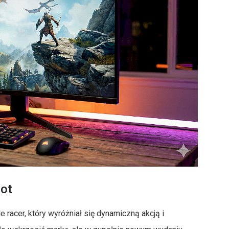
oot
 racer, który wyróżniał się dynamiczną akcją i