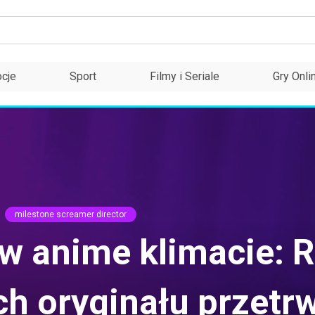
cje
Sport
Filmy i Seriale
Gry Onli
milestone screamer director
 anime klimacie: R
ch oryginału przetr