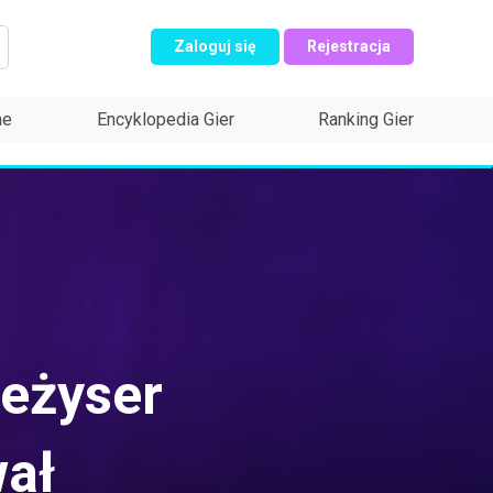
Zaloguj się
Rejestracja
ne
Encyklopedia Gier
Ranking Gier
eżyser
wał