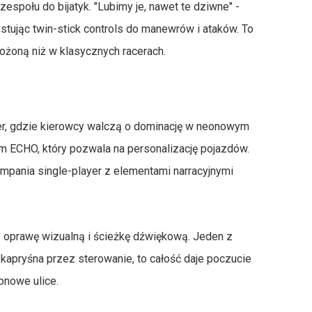
 zespołu do bijatyk. "Lubimy je, nawet te dziwne" -
stując twin-stick controls do manewrów i ataków. To
łożoną niż w klasycznych racerach.
mer, gdzie kierowcy walczą o dominację w neonowym
em ECHO, który pozwala na personalizację pojazdów.
ampania single-player z elementami narracyjnymi
ą oprawę wizualną i ścieżkę dźwiękową. Jeden z
 kapryśna przez sterowanie, to całość daje poczucie
onowe ulice.