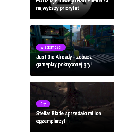
EA uznaje nowego Battlefielda za
najwyższy priorytet
Wiadomości
Just Die Already - zobacz
gameplay pokręconej gry!
[WIDEO]
Gry
Stellar Blade sprzedało milion
egzemplarzy!