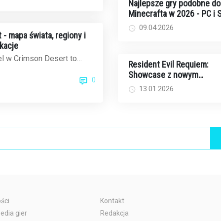
Najlepsze gry podobne do
Minecrafta w 2026 - PC i
09.04.2026
- mapa świata, regiony i
okacje
l w Crimson Desert to
Resident Evil Requiem:
zeń do eksploracji - około
Showcase z nowym
0
kwad...
gameplayem już w tym ty
13.01.2026
- kiedy i gdzie oglądać?
ści
Kontakt
edia gier
Redakcja