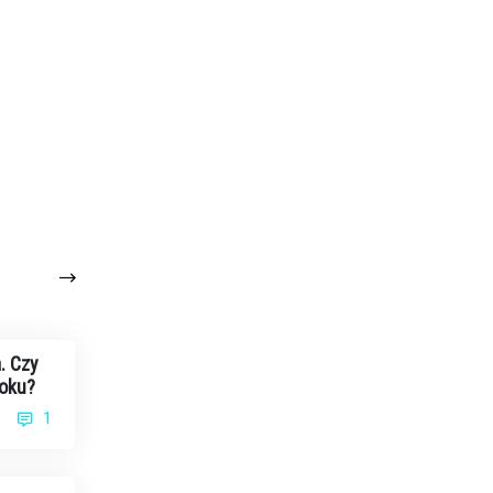
. Czy
roku?
1