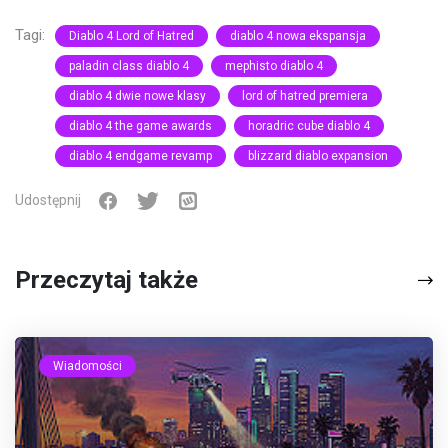
Tagi:
Diablo 4 Lord of Hatred
diablo 4 nowa ekspansja
paladin class diablo 4
mephisto diablo 4
diablo 4 dwie nowe klasy
lord of hatred premiera
diablo 4 the game awards
horadric cube diablo 4
diablo 4 endgame revamp
blizzard diablo expansion
Udostępnij
Przeczytaj także
Wiadomości