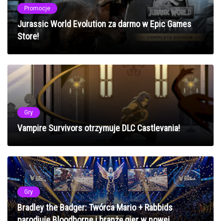
Promocje
Jurassic World Evolution za darmo w Epic Games
Store!
Gry
Vampire Survivors otrzymuje DLC Castlevania!
Gry
Bradley the Badger: Twórca Mario + Rabbids
parodiuje Bloodborne i branżę gier w nowej