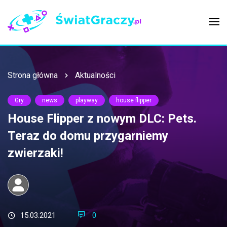
Strona główna
Aktualności
Gry
news
playway
house flipper
House Flipper z nowym DLC: Pets.
Teraz do domu przygarniemy
zwierzaki!
15.03.2021
0