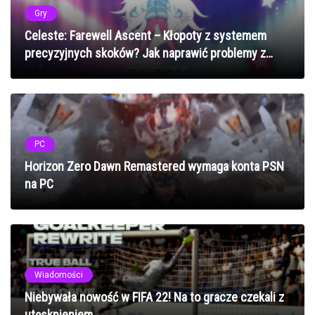
Gry
Celeste: Farewell Ascent – Kłopoty z systemem
precyzyjnych skoków? Jak naprawić problemy z
mechaniką platformową w 2025 roku
PC
Horizon Zero Dawn Remastered wymaga konta PSN
na PC
Wiadomości
Niebywała nowość w FIFA 22! Na to gracze czekali z
utęsknieniem