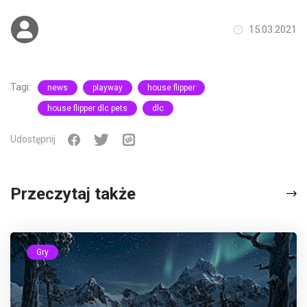
15.03.2021
Tagi:
news
playway
house flipper
house flipper dlc pets
dlc
Udostępnij
Przeczytaj także
Gry