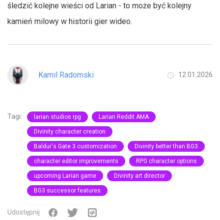
śledzić kolejne wieści od Larian - to może być kolejny
kamień milowy w historii gier wideo.
Kamil Radomski
12.01.2026
Tagi:
larian studios rpg
Larian Reddit AMA
Divinity character creation
Baldur's Gate 3 customization
Divinity better than BG3
character editor improvements
RPG character options
upcoming Larian game
Divinity art director
BG3 successor features
Udostępnij