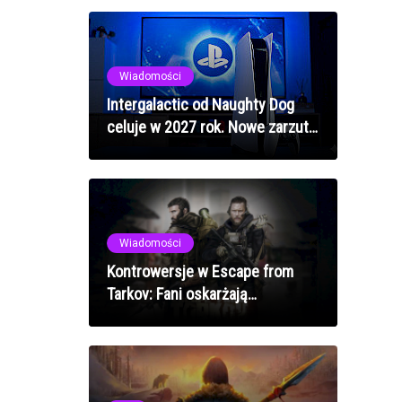
Wiadomości
Intergalactic od Naughty Dog
celuje w 2027 rok. Nowe zarzuty
o crunch w studiu
Wiadomości
Kontrowersje w Escape from
Tarkov: Fani oskarżają
Battlestate Games o sympatie
do rosyjskiej inwazji na Ukrainę