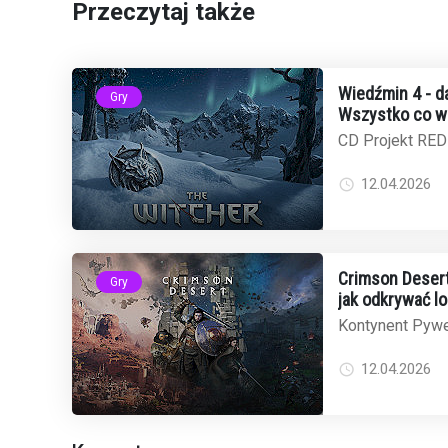
Przeczytaj także
Wiedźmin 4 - da
Gry
Wszystko co w
CD Projekt RED
i chociaż konkre
to obraz gry p...
12.04.2026
Crimson Desert 
Gry
jak odkrywać l
Kontynent Pywe
ogromna przestr
100 kilometrów 
12.04.2026