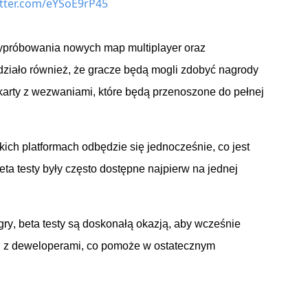
itter.com/eYSoE9rP45
 wypróbowania nowych map
multiplayer
oraz
ziało również, że gracze będą mogli zdobyć nagrody
i karty z wezwaniami, które będą przenoszone do pełnej
ich platformach odbędzie się jednocześnie, co jest
ta testy były często dostępne najpierw na jednej
 gry, beta testy są doskonałą okazją, aby wcześnie
i z deweloperami, co pomoże w ostatecznym