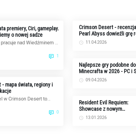
Crimson Desert - recenzja
ta premiery, Ciri, gameplay.
Pearl Abyss dowieźli grę 
iemy o nowej sadze
11.04.2026
 pracuje nad Wiedźminem 4
tów jest jak na lekarstwo,
1
Najlepsze gry podobne do
Minecrafta w 2026 - PC i
09.04.2026
- mapa świata, regiony i
okacje
l w Crimson Desert to
Resident Evil Requiem:
zeń do eksploracji - około
Showcase z nowym
0
kwad...
gameplayem już w tym ty
13.01.2026
- kiedy i gdzie oglądać?