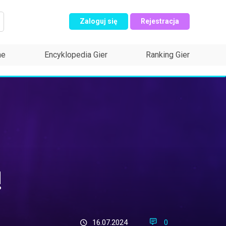
Zaloguj się
Rejestracja
ne
Encyklopedia Gier
Ranking Gier
!
16.07.2024
0