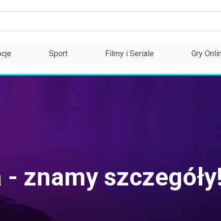
cje
Sport
Filmy i Seriale
Gry Onli
a - znamy szczegóły