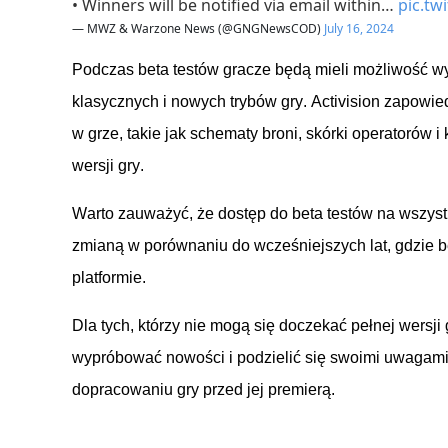
• Winners will be notified via email within…
pic.tw
— MWZ & Warzone News (@GNGNewsCOD)
July 16, 2024
Podczas beta testów gracze będą mieli możliwość
klasycznych i nowych trybów gry.
Activision
zapowied
w grze, takie jak schematy broni, skórki operatorów 
wersji gry.
Warto zauważyć, że dostęp do beta testów na wszystk
zmianą w porównaniu do wcześniejszych lat, gdzie be
platformie.
Dla tych, którzy nie mogą się doczekać pełnej wersji
wypróbować nowości i podzielić się swoimi uwagam
dopracowaniu gry przed jej premierą.