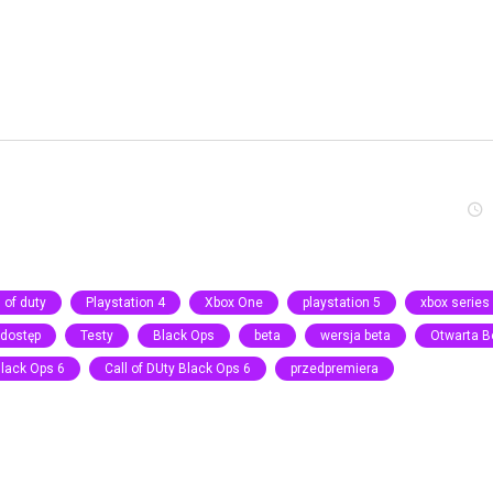
l of duty
Playstation 4
Xbox One
playstation 5
xbox series
dostęp
Testy
Black Ops
beta
wersja beta
Otwarta B
lack Ops 6
Call of DUty Black Ops 6
przedpremiera