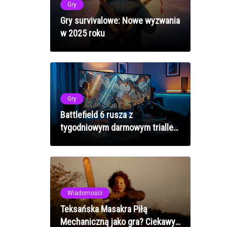
Gry
Gry survivalowe: Nowe wyzwania
w 2025 roku
Gry
Battlefield 6 rusza z
tygodniowym darmowym triallem
na święto nowego contentu w
kalifornijskiej enklawie
Wiadomości
Teksańska Masakra Piłą
Mechaniczną jako gra? Ciekawy