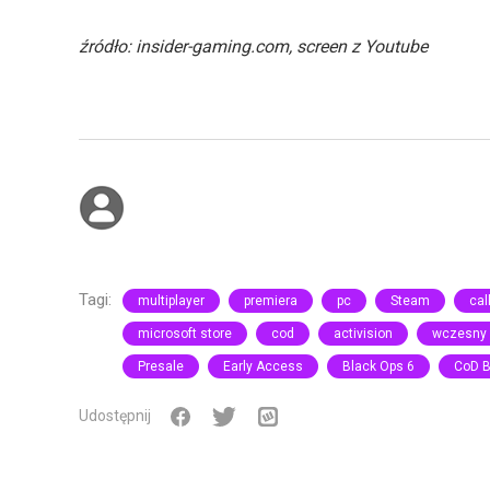
źródło: insider-gaming.com, screen z Youtube
Tagi:
multiplayer
premiera
pc
Steam
cal
microsoft store
cod
activision
wczesny 
Presale
Early Access
Black Ops 6
CoD B
Udostępnij