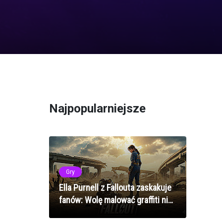
Najpopularniejsze
Gry
Ella Purnell z Fallouta zaskakuje
fanów: Wolę malować graffiti niż
kraść auta w GTA 6