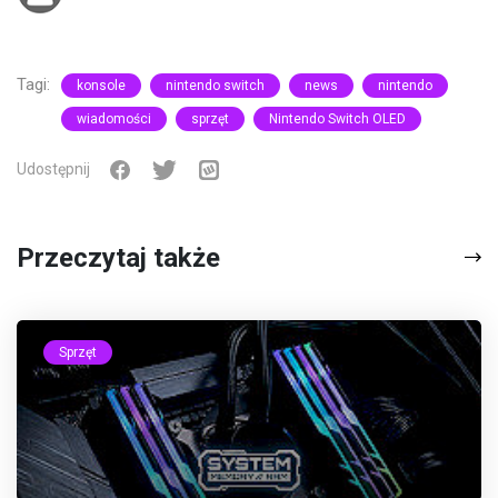
Tagi:
konsole
nintendo switch
news
nintendo
wiadomości
sprzęt
Nintendo Switch OLED
Udostępnij
Przeczytaj także
Sprzęt