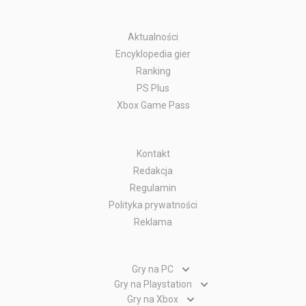
Aktualności
Encyklopedia gier
Ranking
PS Plus
Xbox Game Pass
Kontakt
Redakcja
Regulamin
Polityka prywatności
Reklama
Gry na PC
Gry PC
Gry na Playstation
Gry PlayStation 5
Gry na Xbox
Gry WWW