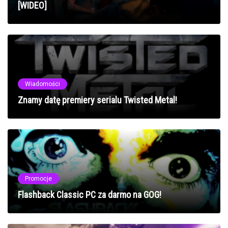
[WIDEO]
Wiadomości
Znamy datę premiery serialu Twisted Metal!
Promocje
Flashback Classic PC za darmo na GOG!