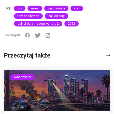
Tagi:
gry
news
wiadomości
cod
tom henderson
call od duty
call of duty modern warfare 2
2022
Udostępnij
Przeczytaj także
Wiadomości