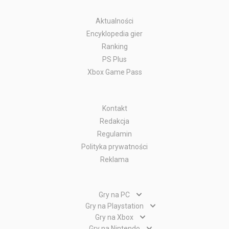
Aktualności
Encyklopedia gier
Ranking
PS Plus
Xbox Game Pass
Kontakt
Redakcja
Regulamin
Polityka prywatności
Reklama
Gry na PC
Gry PC
Gry na Playstation
Gry PlayStation 5
Gry na Xbox
Gry WWW
Gry Xbox Series X
Gry na Nintendo