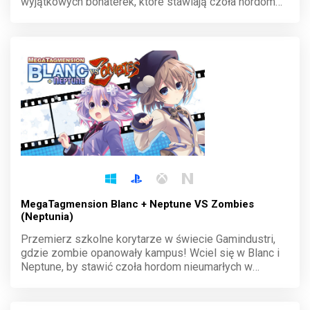
wyjątkowych bohaterek, które stawiają czoła hordom
demonicznych przeciwników. Dynamiczna akcja i
unikalny styl graficzny wciągają od pierwszej minuty,
oferując niezapomniane wyzwania.
MegaTagmension Blanc + Neptune VS Zombies
(Neptunia)
Przemierz szkolne korytarze w świecie Gamindustri,
gdzie zombie opanowały kampus! Wciel się w Blanc i
Neptune, by stawić czoła hordom nieumarłych w
dynamicznej akcji hack-and-slash. Walcz ramię w ramię
z przyjaciółmi, twórz filmy i ocal akademię przed
chaosem.