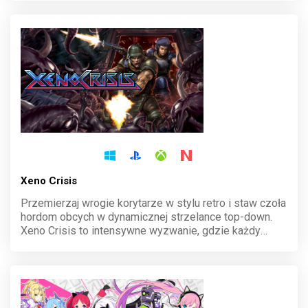
zaklęcia, buduj swoje królestwo i staw czoła boskim
wyzwaniom.
Xeno Crisis
Przemierzaj wrogie korytarze w stylu retro i staw czoła
hordom obcych w dynamicznej strzelance top-down.
Xeno Crisis to intensywne wyzwanie, gdzie każdy
poziom generowany jest losowo, a współpraca w trybie
kooperacji potęguje emocje. Zniszcz zagrożenie, zanim
będzie za późno!