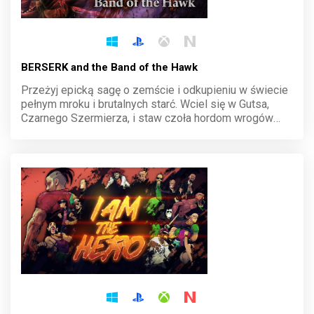
BERSERK and the Band of the Hawk
Przeżyj epicką sagę o zemście i odkupieniu w świecie
pełnym mroku i brutalnych starć. Wciel się w Gutsa,
Czarnego Szermierza, i staw czoła hordom wrogów
oraz potężnym apostołom. Dynamiczna walka i
mroczna fabuła wciągają od pierwszej minuty gry.
Dołącz do Band of the Hawk i walcz o swoje
przeznaczenie.