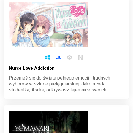
Nurse Love Addiction
Przenieś się do świata pełnego emocji i trudnych
wyborów w szkole pielęgniarskiej. Jako młoda
studentka, Asuka, odkrywasz tajemnice swoich
koleżanek i zmagasz się z wyzwaniami dorosłości.
Każda decyzja kształtuje Twoją przyszłość w tej
poruszającej powieści wizualnej.