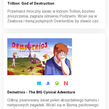
Trillion: God of Destruction
Przemierz mroczny świat, w którym Trillion, bóstwo
zniszczenia, zagraża istnieniu Podziemi. Wciel się w
Zeabosa i trenuj potężnych Overlordów, by stawić czoło
niewyobrażalnej sile. Każda decyzja ma znaczenie, a
porażka oznacza kres wszystkiego. Walcz o
przetrwanie!
Demetrios - The BIG Cynical Adventure
Odkryj zwariowany świat pełen absurdalnego humoru i
nietypowych zagadek. Wciel się w Bjorna, pechowego