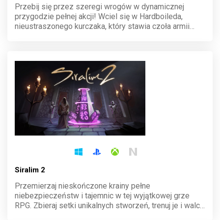
Przebij się przez szeregi wrogów w dynamicznej
przygodzie pełnej akcji! Wciel się w Hardboileda,
nieustraszonego kurczaka, który stawia czoła armii
pingwinów w walce o wolność. Eksploruj
niebezpieczne tereny, rozwiązuj zagadki i wyzwalaj
sojuszników w tej wybuchowej kontynuacji.
Siralim 2
Przemierzaj nieskończone krainy pełne
niebezpieczeństw i tajemnic w tej wyjątkowej grze
RPG. Zbieraj setki unikalnych stworzeń, trenuj je i walcz
w losowo generowanych lochach. Twórz potężne