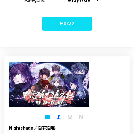
Kategoria:
Wszystkie
Pokaż
Nightshade／百花百狼