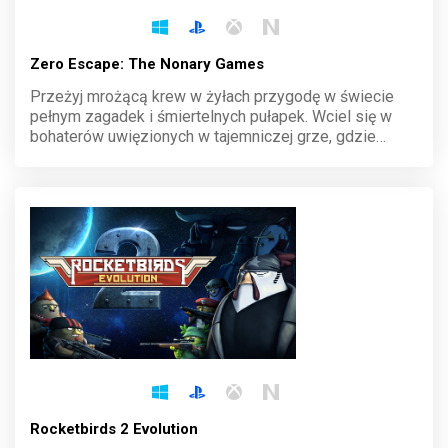
Zero Escape: The Nonary Games
Przeżyj mrożącą krew w żyłach przygodę w świecie
pełnym zagadek i śmiertelnych pułapek. Wciel się w
bohaterów uwięzionych w tajemniczej grze, gdzie
każda decyzja może oznaczać życie lub śmierć.
Rozwiązuj skomplikowane łamigłówki i odkrywaj
mroczne sekrety, zanim czas się skończy.
Rocketbirds 2 Evolution