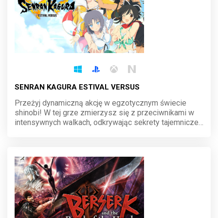
SENRAN KAGURA ESTIVAL VERSUS
Przeżyj dynamiczną akcję w egzotycznym świecie
shinobi! W tej grze zmierzysz się z przeciwnikami w
intensywnych walkach, odkrywając sekrety tajemniczej
wyspy. Wybierz swoją wojowniczkę, opanuj unikalne
umiejętności i walcz o dominację w spektakularnych
starciach pełnych energii.