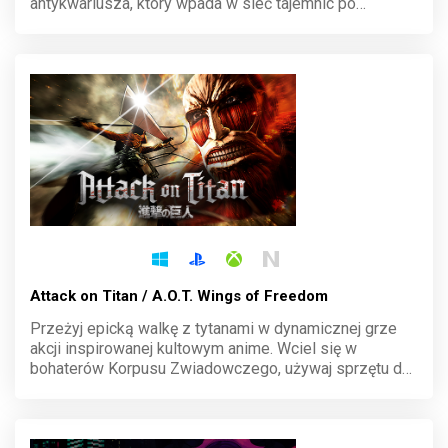
antykwariusza, który wpada w sieć tajemnic po
dziwnym włamaniu. Eksploruj Paryż, rozwiązuj
łamigłówki i śmiej się z cynicznych dialogów w tej
nietuzinkowej przygodzie.
Attack on Titan / A.O.T. Wings of Freedom
Przeżyj epicką walkę z tytanami w dynamicznej grze
akcji inspirowanej kultowym anime. Wciel się w
bohaterów Korpusu Zwiadowczego, używaj sprzętu do
manewrów przestrzennych i staw czoła gigantycznym
przeciwnikom. Każdy cios to krok ku wolności
ludzkości.