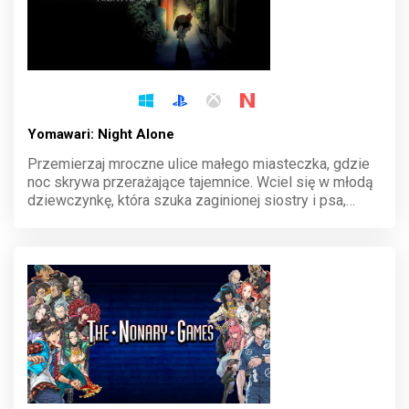
Yomawari: Night Alone
Przemierzaj mroczne ulice małego miasteczka, gdzie
noc skrywa przerażające tajemnice. Wciel się w młodą
dziewczynkę, która szuka zaginionej siostry i psa,
stawiając czoła złowrogim duchom. Każdy krok w
ciemności to walka o przetrwanie w atmosferze grozy.