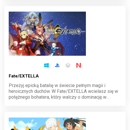
dynamiczna strzelanka pełna humoru wciąga od
pierwszej minuty!
Fate/EXTELLA
Przeżyj epicką batalię w świecie pełnym magii i
heroicznych duchów. W Fate/EXTELLA wcielasz się w
potężnego bohatera, który walczy o dominację w
cyfrowym królestwie SE.RA.PH. Wybierz swojego
wojownika, opanuj dynamiczne starcia i kształtuj losy
wirtualnej rzeczywistości. Każda decyzja ma
znaczenie!