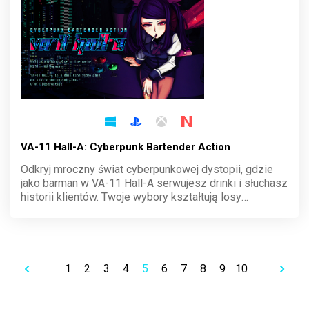
VA-11 Hall-A: Cyberpunk Bartender Action
Odkryj mroczny świat cyberpunkowej dystopii, gdzie
jako barman w VA-11 Hall-A serwujesz drinki i słuchasz
historii klientów. Twoje wybory kształtują losy
bohaterów w tej wyjątkowej grze narracyjnej. Przeżyj
emocjonujące rozmowy i zanurz się w neonową
atmosferę Glitch City.
1
2
3
4
5
6
7
8
9
10