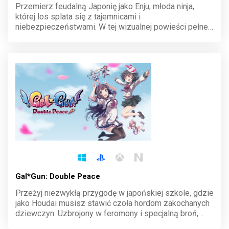
Przemierz feudalną Japonię jako Enju, młoda ninja,
której los splata się z tajemnicami i
niebezpieczeństwami. W tej wizualnej powieści pełnej
romansu i intryg, Twoje wybory kształtują historię.
Odkryj sekrety klanu Koga i zdecyduj, komu zaufasz w
walce o przetrwanie.
Gal*Gun: Double Peace
Przeżyj niezwykłą przygodę w japońskiej szkole, gdzie
jako Houdai musisz stawić czoła hordom zakochanych
dziewczyn. Uzbrojony w feromony i specjalną broń,
odpieraj ich uczucia, by ocalić swoje serce. Ta