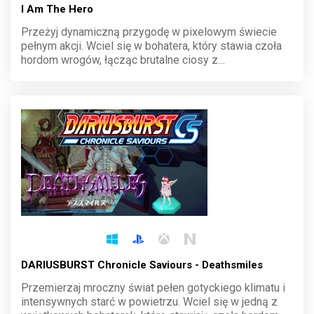
I Am The Hero
Przeżyj dynamiczną przygodę w pixelowym świecie
pełnym akcji. Wciel się w bohatera, który stawia czoła
hordom wrogów, łącząc brutalne ciosy z
widowiskowymi kombosami. Każdy poziom to nowe
wyzwanie, a retro styl graficzny przywołuje ducha
klasycznych bijatyk. Opanuj sztukę walki i zostań
legendą.
DARIUSBURST Chronicle Saviours - Deathsmiles
Przemierzaj mroczny świat pełen gotyckiego klimatu i
intensywnych starć w powietrzu. Wciel się w jedną z