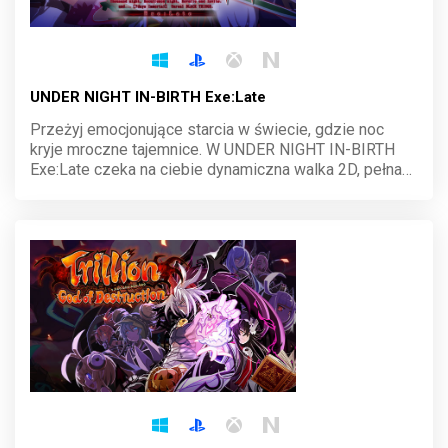
UNDER NIGHT IN-BIRTH Exe:Late
Przeżyj emocjonujące starcia w świecie, gdzie noc
kryje mroczne tajemnice. W UNDER NIGHT IN-BIRTH
Exe:Late czeka na ciebie dynamiczna walka 2D, pełna
unikalnych postaci i złożonych mechanik. Opanuj
combosy, odkrywaj historie bohaterów i zdominuj arenę
w tym stylowym tytule.