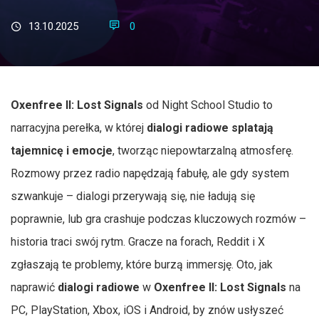
13.10.2025
0
Oxenfree II: Lost Signals
od Night School Studio to
narracyjna perełka, w której
dialogi radiowe splatają
tajemnicę i emocje
, tworząc niepowtarzalną atmosferę.
Rozmowy przez radio napędzają fabułę, ale gdy system
szwankuje – dialogi przerywają się, nie ładują się
poprawnie, lub gra crashuje podczas kluczowych rozmów –
historia traci swój rytm. Gracze na forach, Reddit i X
zgłaszają te problemy, które burzą immersję. Oto, jak
naprawić
dialogi radiowe
w
Oxenfree II: Lost Signals
na
PC, PlayStation, Xbox, iOS i Android, by znów usłyszeć