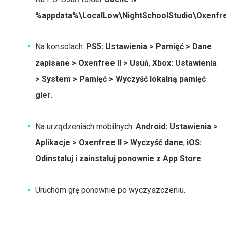
%appdata%\LocalLow\NightSchoolStudio\Oxenfre
Na konsolach:
PS5: Ustawienia > Pamięć > Dane
zapisane > Oxenfree II > Usuń
,
Xbox: Ustawienia
> System > Pamięć > Wyczyść lokalną pamięć
gier
.
Na urządzeniach mobilnych:
Android: Ustawienia >
Aplikacje > Oxenfree II > Wyczyść dane
,
iOS:
Odinstaluj i zainstaluj ponownie z App Store
.
Uruchom grę ponownie po wyczyszczeniu.