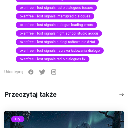
oxenfree ii lost signals radio dialogues issues
oxenfree ii lost signals interrupted dialogues
oxenfree ii lost signals dialogue loading errors
oxenfree ii lost signals night school studio accou
oxenfree ii lost signals dialogi radiowe nie dział
oxenfree ii lost signals naprawa ładowania dialogó
oxenfree ii lost signals radio dialogues fix
Udostępnij
Przeczytaj także
Gry