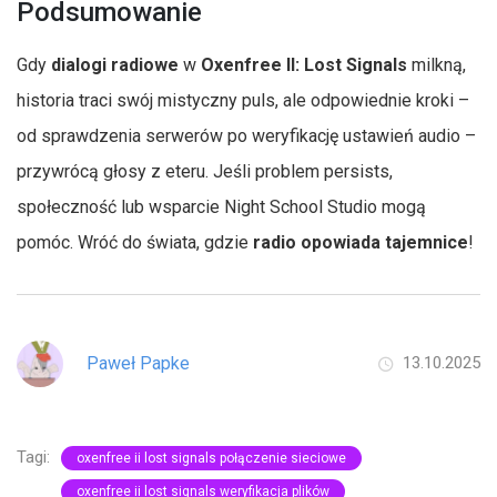
Podsumowanie
Gdy
dialogi radiowe
w
Oxenfree II: Lost Signals
milkną,
historia traci swój mistyczny puls, ale odpowiednie kroki –
od sprawdzenia serwerów po weryfikację ustawień audio –
przywrócą głosy z eteru. Jeśli problem persists,
społeczność lub wsparcie Night School Studio mogą
pomóc. Wróć do świata, gdzie
radio opowiada tajemnice
!
Paweł Papke
13.10.2025
Tagi:
oxenfree ii lost signals połączenie sieciowe
oxenfree ii lost signals weryfikacja plików