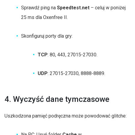
Sprawdź ping na
Speedtest.net
– celuj w poniżej
25 ms dla Oxenfree II.
Skonfiguruj porty dla gry:
TCP
: 80, 443, 27015-27030.
UDP
: 27015-27030, 8888-8889.
4. Wyczyść dane tymczasowe
Uszkodzona pamięć podręczna może powodować glitche:
Na PC: Usuń folder
Cache
w