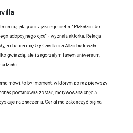
villa
ła na nią jak grom z jasnego nieba. "Płakałam, bo
jego adopcyjnego ojca" - wyznała aktorka. Relacja
buły, a chemia między Cavillem a Allan budowała
 tylko gwiazdą, ale i zagorzałym fanem uniwersum,
 udziału.
sama mówi, to był moment, w którym po raz pierwszy
jednak postanowiła zostać, motywowana chęcią
 zyskuje na znaczeniu. Serial ma zakończyć się na