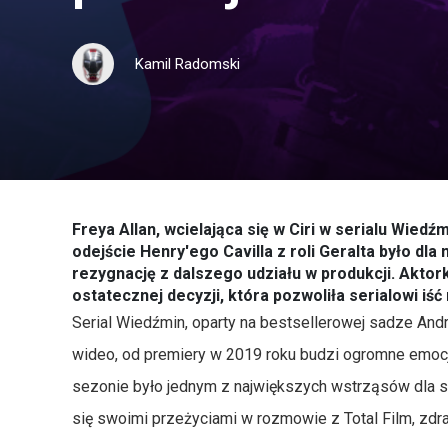
Kamil Radomski
Freya Allan, wcielająca się w Ciri w serialu Wiedź
odejście Henry'ego Cavilla z roli Geralta było dla
rezygnację z dalszego udziału w produkcji. Akto
ostatecznej decyzji, która pozwoliła serialowi iść
Serial Wiedźmin, oparty na bestsellerowej sadze And
wideo, od premiery w 2019 roku budzi ogromne emocj
sezonie było jednym z największych wstrząsów dla społ
się swoimi przeżyciami w rozmowie z Total Film, zdradz