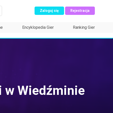
Zaloguj się
Rejestracja
ne
Encyklopedia Gier
Ranking Gier
ri w Wiedźminie