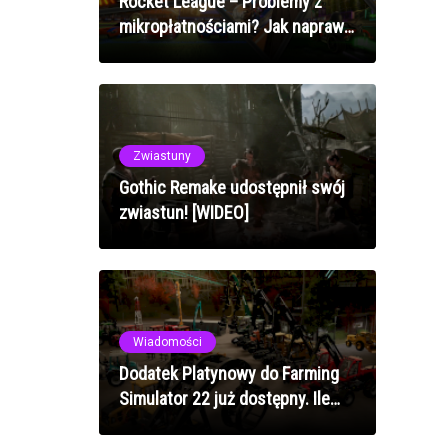
Rocket League – Problemy z
mikropłatnościami? Jak naprawić
błędy zakupów w 2025 roku
Zwiastuny
Gothic Remake udostępnił swój
zwiastun! [WIDEO]
Wiadomości
Dodatek Platynowy do Farming
Simulator 22 już dostępny. Ile
kosztuje i co dodaje do gry?