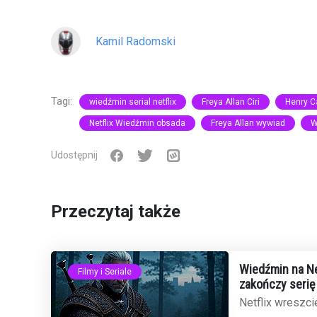
Kamil Radomski
Tagi:
wiedźmin serial netflix
Freya Allan Ciri
Henry Ca
Netflix Wiedźmin obsada
Freya Allan wywiad
W
Udostępnij
Przeczytaj także
Wiedźmin na Net
Filmy i Seriale
zakończy serię
Netflix wreszcie