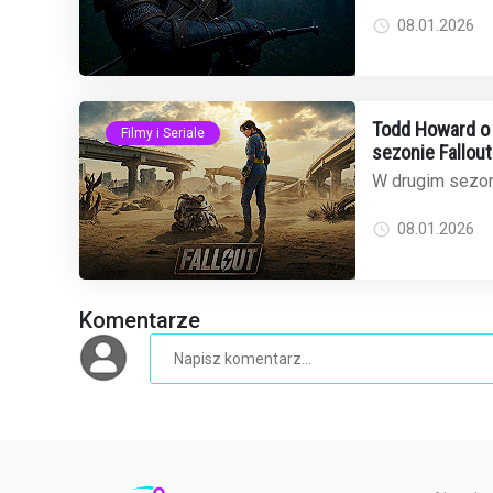
czekali z miesz
sezon "Wiedźmin
08.01.2026
Todd Howard o
Filmy i Seriale
sezonie Fallou
więcej niż zwy
W drugim sezoni
Video w końcu 
legendarnych De
08.01.2026
Komentarze