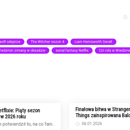
vill odejście
The Witcher sezon 4
Liam Hemsworth Geralt
iedźmin zmiany w obsadzie
serial fantasy Netflix
Ciri rola w Wiedźmi
Finałowa bitwa w Strange
flixie: Piąty sezon
Things zainspirowana Bald
 w 2026 roku
Gate 3 - twórcy ujawniają 
06.01.2026
 potwierdził to, na co fani