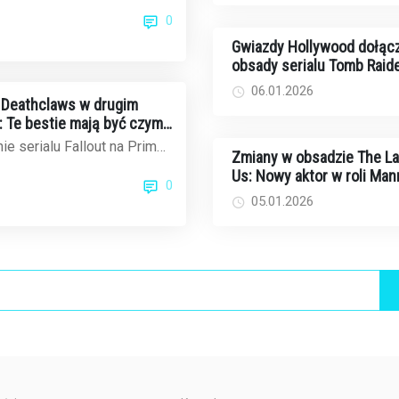
anymi uczuciami: piąty
0
...
Gwiazdy Hollywood dołącz
obsady serialu Tomb Raide
Sophie Turner jako Lara Cr
06.01.2026
 Deathclaws w drugim
t: Te bestie mają być czymś
kłymi potworami
e serialu Fallout na Prime
Zmiany w obsadzie The La
doczekaliśmy się debiutu
Us: Nowy aktor w roli Man
0
a...
w trzecim sezonie
05.01.2026