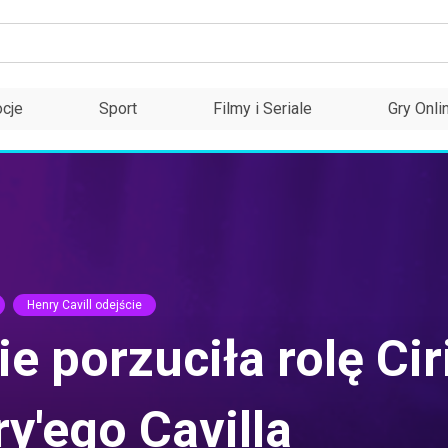
cje
Sport
Filmy i Seriale
Gry Onli
Henry Cavill odejście
ie porzuciła rolę Ci
y'ego Cavilla