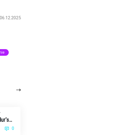
06.12.2025
nie
r
ur's
kulisy
0