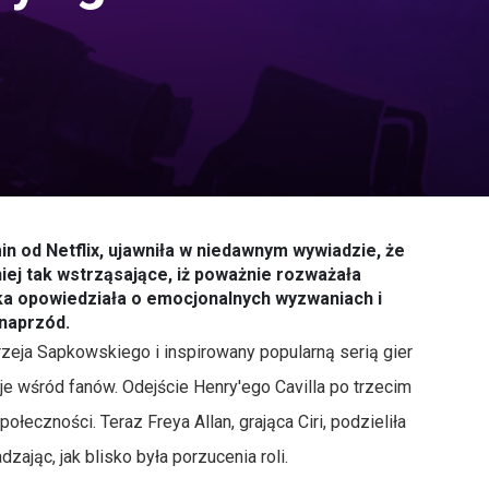
min od Netflix, ujawniła w niedawnym wywiadzie, że
 niej tak wstrząsające, iż poważnie rozważała
rka opowiedziała o emocjonalnych wyzwaniach i
 naprzód.
rzeja Sapkowskiego i inspirowany popularną serią gier
e wśród fanów. Odejście Henry'ego Cavilla po trzecim
eczności. Teraz Freya Allan, grająca Ciri, podzieliła
ając, jak blisko była porzucenia roli.