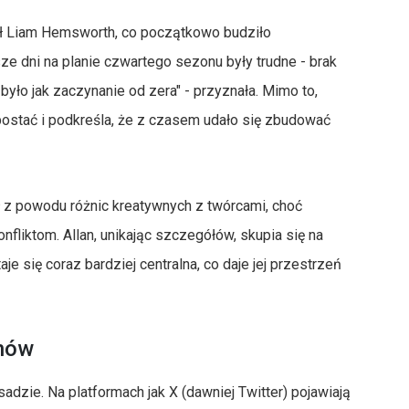
jął Liam Hemsworth, co początkowo budziło
ze dni na planie czwartego sezonu były trudne - brak
było jak zaczynanie od zera" - przyznała. Mimo to,
postać i podkreśla, że z czasem udało się zbudować
ł z powodu różnic kreatywnych z twórcami, choć
fliktom. Allan, unikając szczegółów, skupia się na
aje się coraz bardziej centralna, co daje jej przestrzeń
anów
dzie. Na platformach jak X (dawniej Twitter) pojawiają