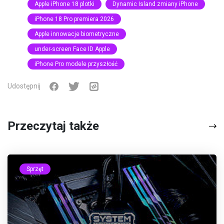
Apple iPhone 18 plotki
Dynamic Island zmiany iPhone
iPhone 18 Pro premiera 2026
Apple innowacje biometryczne
under-screen Face ID Apple
iPhone Pro modele przyszłość
Udostępnij
Przeczytaj także
Sprzęt