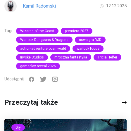
Kamil Radomski
12.12.2025
Tagi:
Wizards of the Coast
premiera 2027
Warlock Dungeons & Dragons
nowa gra D&D
action-adventure open world
warlock focus
Invoke Studios
mroczna fantastyka
Tricia Helfer
gameplay reveal 2026
Udostępnij
Przeczytaj także
Gry