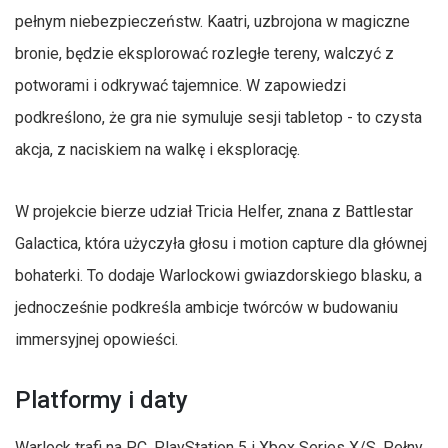
pełnym niebezpieczeństw. Kaatri, uzbrojona w magiczne
bronie, będzie eksplorować rozległe tereny, walczyć z
potworami i odkrywać tajemnice. W zapowiedzi
podkreślono, że gra nie symuluje sesji tabletop - to czysta
akcja, z naciskiem na walkę i eksplorację.
W projekcie bierze udział Tricia Helfer, znana z Battlestar
Galactica, która użyczyła głosu i motion capture dla głównej
bohaterki. To dodaje Warlockowi gwiazdorskiego blasku, a
jednocześnie podkreśla ambicje twórców w budowaniu
immersyjnej opowieści.
Platformy i daty
Warlock trafi na PC, PlayStation 5 i Xbox Series X/S. Pełny