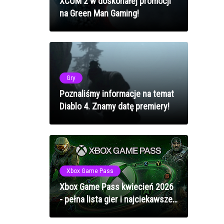
XCOM 2 w doskonałej promocji
na Green Man Gaming!
Gry
Poznaliśmy informacje na temat
Diablo 4. Znamy datę premiery!
Xbox Game Pass
Xbox Game Pass kwiecień 2026
- pełna lista gier i najciekawsze
premiery