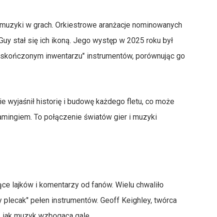
o muzyki w grach. Orkiestrowe aranżacje nominowanych
y stał się ich ikoną. Jego występ w 2025 roku był
"nieskończonym inwentarzu" instrumentów, porównując go
ie wyjaśnił historię i budowę każdego fletu, co może
ingiem. To połączenie światów gier i muzyki
ce lajków i komentarzy od fanów. Wielu chwaliło
y plecak" pełen instrumentów. Geoff Keighley, twórca
, jak muzyk wzbogaca galę.