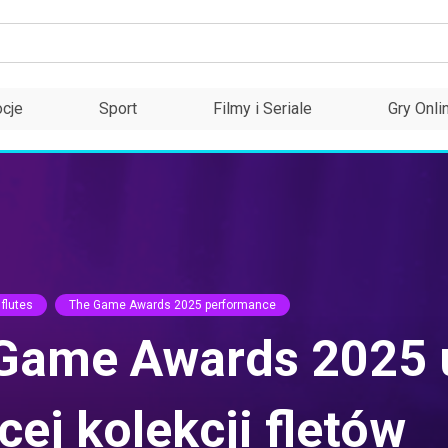
cje
Sport
Filmy i Seriale
Gry Onli
flutes
The Game Awards 2025 performance
 Game Awards 2025 
ej kolekcji fletów