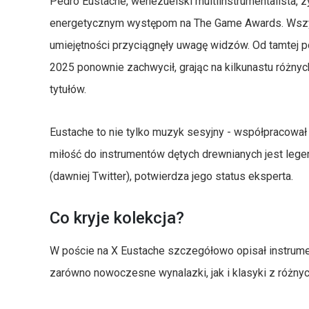
Pedro Eustache, wenezuelski multiinstrumentalista, 
energetycznym występom na The Game Awards. Wszyst
umiejętności przyciągnęły uwagę widzów. Od tamtej po
2025 ponownie zachwycił, grając na kilkunastu różn
tytułów.
Eustache to nie tylko muzyk sesyjny - współpracował 
miłość do instrumentów dętych drewnianych jest legen
(dawniej Twitter), potwierdza jego status eksperta.
Co kryje kolekcja?
W poście na X Eustache szczegółowo opisał instrume
zarówno nowoczesne wynalazki, jak i klasyki z różnych 