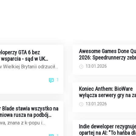
Awesome Games Done Qu
loperzy GTA 6 bez
2026: Speedrunnerzy zebr
wsparcia - sąd w UK
rekordowe 2,44 mln dolar
ek Rockstar
13.01.2026
 Wielkiej Brytanii odrzucił
walkę z rakiem
czasowe wynagrodzenie dla
1
..
Koniec Anthem: BioWare
wyłącza serwery gry na 
13.01.2026
ar Blade stawia wszystko na
dniowa rusza na podbój
ku gier
a, znana z k-popu i
Indie deweloper rezygnuje
ów, teraz celuje w
opartej na AI: "To hańba dl
1