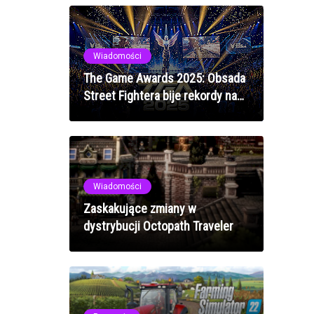
Wiadomości
The Game Awards 2025: Obsada
Street Fightera bije rekordy na
scenie - epicka prezentacja
nagrody
Wiadomości
Zaskakujące zmiany w
dystrybucji Octopath Traveler