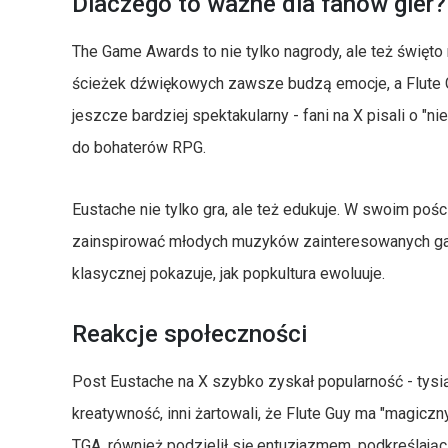
Dlaczego to ważne dla fanów gier?
The Game Awards to nie tylko nagrody, ale też święt
ścieżek dźwiękowych zawsze budzą emocje, a Flute Gu
jeszcze bardziej spektakularny - fani na X pisali o 
do bohaterów RPG.
Eustache nie tylko gra, ale też edukuje. W swoim pośc
zainspirować młodych muzyków zainteresowanych gam
klasycznej pokazuje, jak popkultura ewoluuje.
Reakcje społeczności
Post Eustache na X szybko zyskał popularność - tysią
kreatywność, inni żartowali, że Flute Guy ma "magiczn
TGA, również podzielił się entuzjazmem, podkreślając