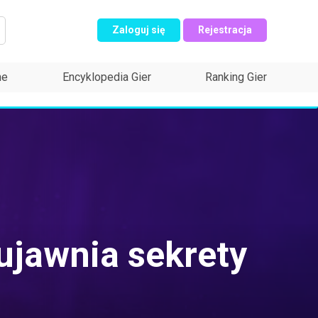
Zaloguj się
Rejestracja
ne
Encyklopedia Gier
Ranking Gier
ujawnia sekrety