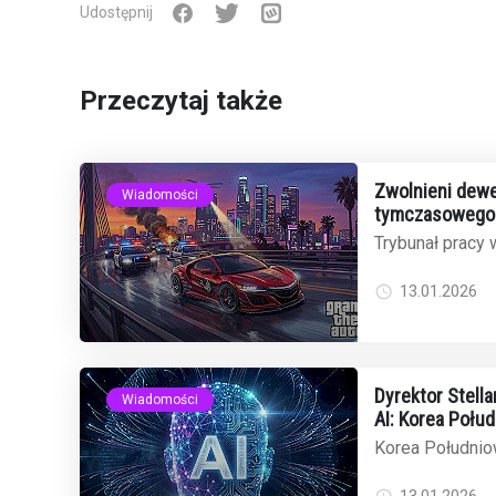
Udostępnij
Przeczytaj także
Zwolnieni dewe
Wiadomości
tymczasowego 
odrzuca wnios
Trybunał pracy w
wniosek o tym
31 zwolnionych .
13.01.2026
Dyrektor Stell
Wiadomości
AI: Korea Połu
globalnego ryn
Korea Południow
oscarowych film