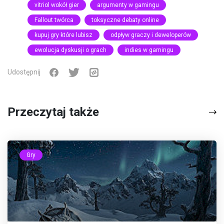
vitriol wokół gier
argumenty w gamingu
Fallout twórca
toksyczne debaty online
kupuj gry które lubisz
odpływ graczy i deweloperów
ewolucja dyskusji o grach
indies w gamingu
Udostępnij
Przeczytaj także
Gry