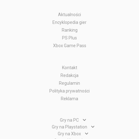
Aktualności
Encyklopedia gier
Ranking
PS Plus
Xbox Game Pass
Kontakt
Redakcja
Regulamin
Polityka prywatności
Reklama
Gry na PC
Gry PC
Gry na Playstation
Gry PlayStation 5
Gry na Xbox
Gry WWW