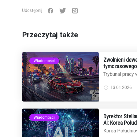
Udostępnij
Przeczytaj także
Zwolnieni dewe
Wiadomości
tymczasowego 
odrzuca wnios
Trybunał pracy w
wniosek o tym
31 zwolnionych .
13.01.2026
Dyrektor Stell
Wiadomości
AI: Korea Połu
globalnego ryn
Korea Południow