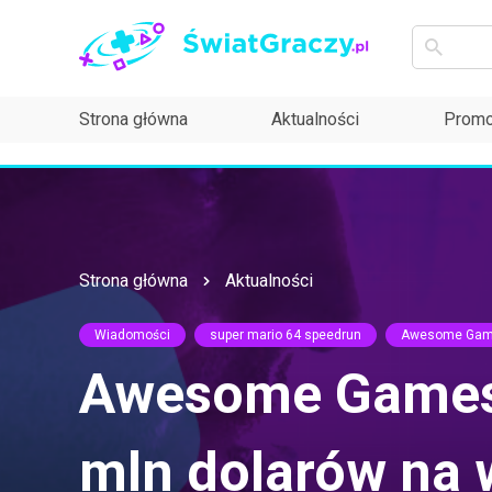
Strona główna
Aktualności
Promo
Strona główna
Aktualności
Wiadomości
super mario 64 speedrun
Awesome Game
Awesome Games 
mln dolarów na w