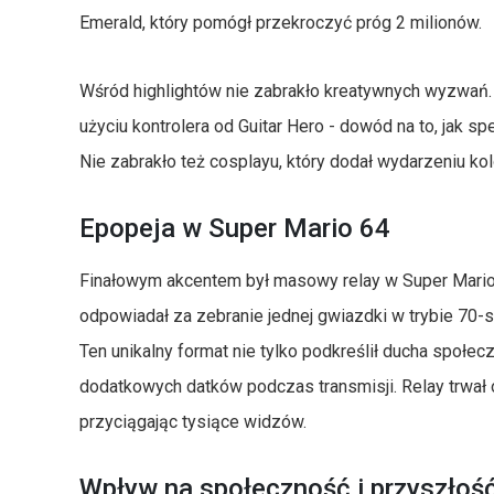
Emerald, który pomógł przekroczyć próg 2 milionów.
Wśród highlightów nie zabrakło kreatywnych wyzwań. 
użyciu kontrolera od Guitar Hero - dowód na to, jak s
Nie zabrakło też cosplayu, który dodał wydarzeniu kolo
Epopeja w Super Mario 64
Finałowym akcentem był masowy relay w Super Mario 6
odpowiadał za zebranie jednej gwiazdki w trybie 70-s
Ten unikalny format nie tylko podkreślił ducha społe
dodatkowych datków podczas transmisji. Relay trwał 
przyciągając tysiące widzów.
Wpływ na społeczność i przyszłoś