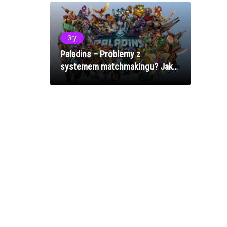
Gry
Paladins – Problemy z
systemem matchmakingu? Jak
naprawić błędy doboru graczy w
2025 roku