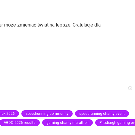
r może zmieniać świat na lepsze. Gratulacje dla
ick 2026
speedrunning community
speedrunning charity event
AGDQ 2026 results
gaming charity marathon
Pittsburgh gaming ev