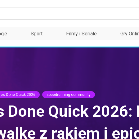
cje
Sport
Filmy i Seriale
Gry Onli
s Done Quick 2026
speedrunning community
Done Quick 2026: 
alkę z rakiem i epi