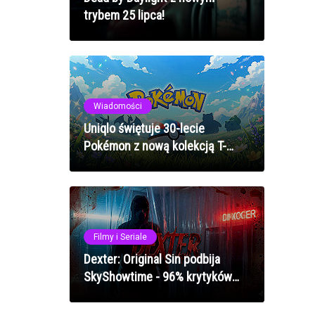
trybem 25 lipca!
Wiadomości
Uniqlo świętuje 30-lecie
Pokémon z nową kolekcją T-
shirtów inspirowaną klasykami
Filmy i Seriale
Dexter: Original Sin podbija
SkyShowtime - 96% krytyków
zachwyconych nowym
kryminałem