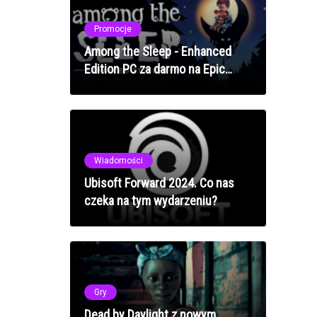
Promocje
Among the Sleep - Enhanced
Edition PC za darmo na Epic
Games Store!
Wiadomości
Ubisoft Forward 2024. Co nas
czeka na tym wydarzeniu?
Gry
Dead by Daylight z nowym