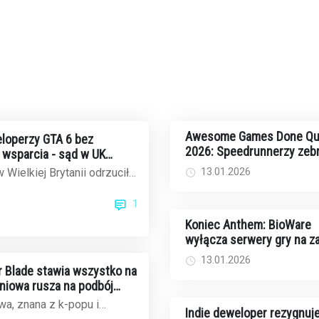
Awesome Games Done Qu
loperzy GTA 6 bez
2026: Speedrunnerzy zebr
wsparcia - sąd w UK
rekordowe 2,44 mln dolar
ek Rockstar
13.01.2026
 Wielkiej Brytanii odrzucił
walkę z rakiem
czasowe wynagrodzenie dla
1
..
Koniec Anthem: BioWare
wyłącza serwery gry na 
13.01.2026
ar Blade stawia wszystko na
dniowa rusza na podbój
ku gier
a, znana z k-popu i
Indie deweloper rezygnuje