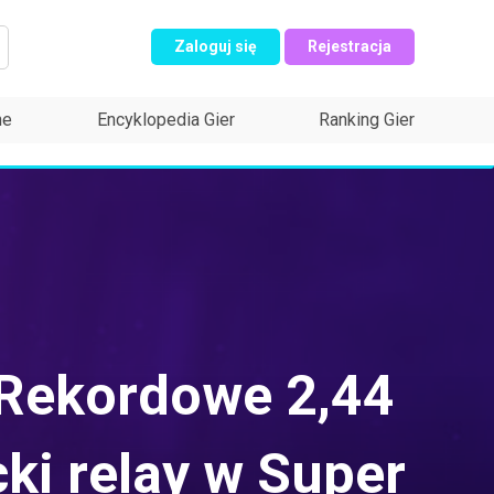
Zaloguj się
Rejestracja
ne
Encyklopedia Gier
Ranking Gier
Rekordowe 2,44
cki relay w Super