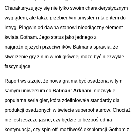
Charakteryzujący
się
nie
tylko
swoim
charakterystycznym
wyglądem
, ale
także
przebiegłym
umysłem
i
talentem
do
intryg
,
Pingwin
od
dawna
stanowi
nieodłączny
element
świata
Gotham.
Jego
status
jako
jednego
z
najgroźniejszych
przeciwników
Batmana
sprawia
,
że
stworzenie
gry
z nim w
roli
głównej
może
być
niezwykle
fascynujące
.
Raport
wskazuje
,
że
nowa
gra
ma
być
osadzona
w
tym
samym
uniwersum
co
Batman: Arkham
,
niezwykle
popularna
seria
gier
,
która
zdefiniowała
standardy
dla
produkcji
osadzonych
w
świecie
superbohaterów
.
Chociaż
nie
jest
jeszcze
jasne
,
czy
będzie
to
bezpośrednia
kontynuacja
,
czy
spin-off,
możliwość
eksploracji
Gotham z