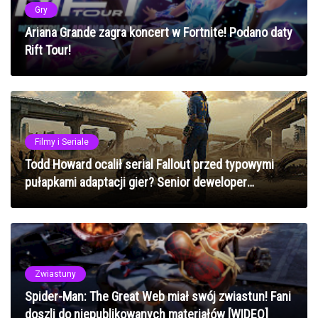
Gry
Ariana Grande zagra koncert w Fortnite! Podano daty
Rift Tour!
Filmy i Seriale
Todd Howard ocalił serial Fallout przed typowymi
pułapkami adaptacji gier? Senior deweloper
Bethesdy ujawnia szczegóły
Zwiastuny
Spider-Man: The Great Web miał swój zwiastun! Fani
doszli do niepublikowanych materiałów [WIDEO]