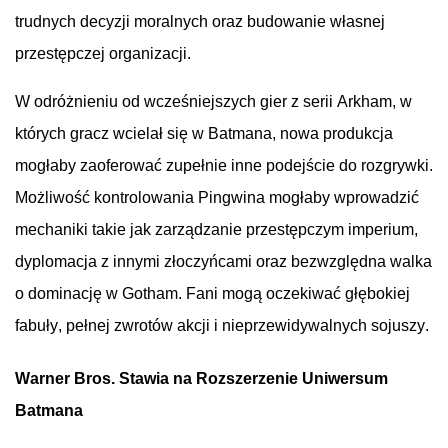
trudnych
decyzji
moralnych
oraz
budowanie
własnej
przestępczej
organizacji
.
W
odróżnieniu
od
wcześniejszych
gier
z
serii
Arkham, w
których
gracz
wcielał
się
w
Batmana
,
nowa
produkcja
mogłaby
zaoferować
zupełnie
inne
podejście
do
rozgrywki
.
Możliwość
kontrolowania
Pingwina
mogłaby
wprowadzić
mechaniki
takie
jak
zarządzanie
przestępczym
imperium,
dyplomacja
z
innymi
złoczyńcami
oraz
bezwzględna
walka
o
dominację
w Gotham. Fani
mogą
oczekiwać
głębokiej
fabuły
,
pełnej
zwrotów
akcji
i
nieprzewidywalnych
sojuszy
.
Warner Bros.
Stawia
na
Rozszerzenie
Uniwersum
Batmana