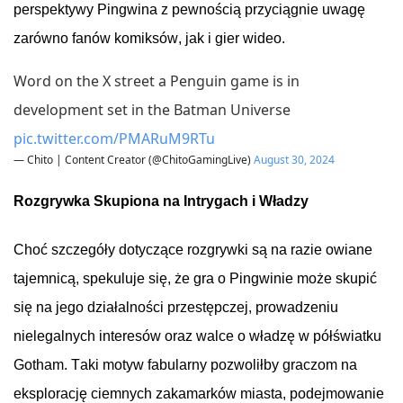
perspektywy
Pingwina
z
pewnością
przyciągnie
uwagę
zarówno
fanów
komiksów
, jak
i
gier
wideo
.
Word on the X street a Penguin game is in
development set in the Batman Universe
pic.twitter.com/PMARuM9RTu
— Chito | Content Creator (@ChitoGamingLive)
August 30, 2024
Rozgrywka
Skupiona
na
Intrygach
i
Władzy
Choć
szczegóły
dotyczące
rozgrywki
są
na
razie
owiane
tajemnicą
,
spekuluje
się
,
że
gra
o
Pingwinie
może
skupić
się
na
jego
działalności
przestępczej
,
prowadzeniu
nielegalnych
interesów
oraz
walce
o
władzę
w
półświatku
Gotham. Taki
motyw
fabularny
pozwoliłby
graczom
na
eksplorację
ciemnych
zakamarków
miasta
,
podejmowanie