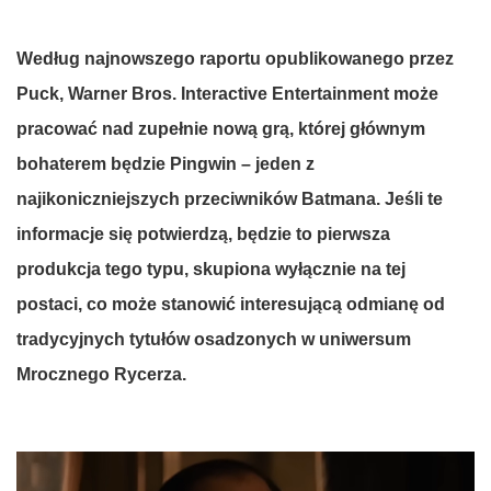
Według
najnowszego
raportu
opublikowanego
przez
Puck
, Warner Bros. Interactive Entertainment
może
pracować
nad
zupełnie
nową
grą
,
której
głównym
bohaterem
będzie
Pingwin
–
jeden
z
najikoniczniejszych
przeciwników
Batmana
.
Jeśli
te
informacje
się
potwierdzą
,
będzie
to
pierwsza
produkcja
tego
typu
,
skupiona
wyłącznie
na
tej
postaci
, co
może
stanowić
interesującą
odmianę
od
tradycyjnych
tytułów
osadzonych
w
uniwersum
Mrocznego
Rycerza
.