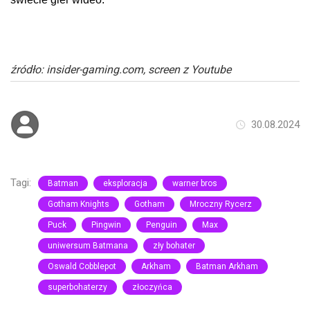
źródło: insider-gaming.com, screen z Youtube
30.08.2024
Tagi:
Batman
eksploracja
warner bros
Gotham Knights
Gotham
Mroczny Rycerz
Puck
Pingwin
Penguin
Max
uniwersum Batmana
zły bohater
Oswald Cobblepot
Arkham
Batman Arkham
superbohaterzy
złoczyńca