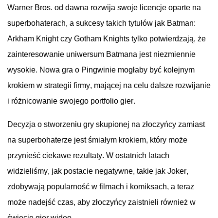
Warner Bros. od
dawna
rozwija
swoje
licencje
oparte
na
superbohaterach
, a
sukcesy
takich
tytułów
jak Batman:
Arkham Knight
czy
Gotham Knights
tylko
potwierdzają
,
że
zainteresowanie
uniwersum
Batmana
jest
niezmiennie
wysokie
. Nowa
gra
o
Pingwinie
mogłaby
być
kolejnym
krokiem
w
strategii
firmy
,
mającej
na
celu
dalsze
rozwijanie
i
różnicowanie
swojego
portfolio
gier
.
Decyzja
o
stworzeniu
gry
skupionej
na
złoczyńcy
zamiast
na
superbohaterze
jest
śmiałym
krokiem
,
który
może
przynieść
ciekawe
rezultaty
. W
ostatnich
latach
widzieliśmy
, jak
postacie
negatywne
,
takie
jak Joker,
zdobywają
popularność
w
filmach
i
komiksach
, a
teraz
może
nadejść
czas
, aby
złoczyńcy
zaistnieli
również
w
świecie
gier
wideo
.