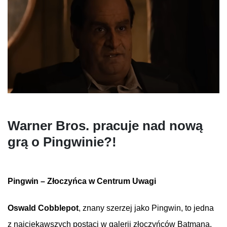
Warner Bros.
pracuje
nad
nową
grą
o
Pingwinie
?!
Pingwin
–
Złoczyńca
w Centrum
Uwagi
Oswald
Cobblepot
,
znany
szerzej
jako
Pingwin
, to
jedna
z
najciekawszych
postaci
w
galerii
złoczyńców
Batmana
.