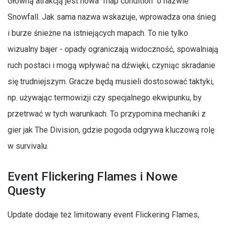
Główną atrakcją jest nowa "map condition" o nazwie
Snowfall. Jak sama nazwa wskazuje, wprowadza ona śnieg
i burze śnieżne na istniejących mapach. To nie tylko
wizualny bajer - opady ograniczają widoczność, spowalniają
ruch postaci i mogą wpływać na dźwięki, czyniąc skradanie
się trudniejszym. Gracze będą musieli dostosować taktyki,
np. używając termowizji czy specjalnego ekwipunku, by
przetrwać w tych warunkach. To przypomina mechaniki z
gier jak The Division, gdzie pogoda odgrywa kluczową rolę
w survivalu.
Event Flickering Flames i Nowe
Questy
Update dodaje też limitowany event Flickering Flames,