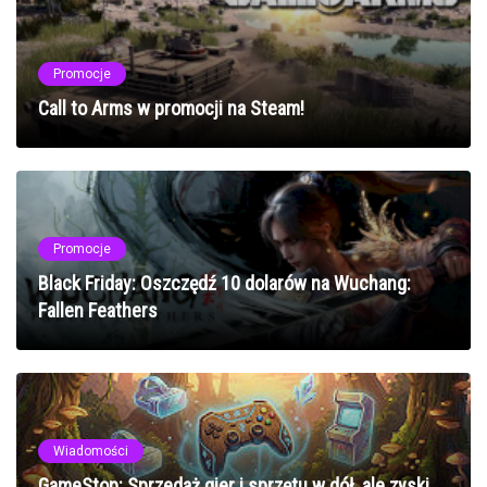
Promocje
Call to Arms w promocji na Steam!
Promocje
Black Friday: Oszczędź 10 dolarów na Wuchang:
Fallen Feathers
Wiadomości
GameStop: Sprzedaż gier i sprzętu w dół, ale zyski