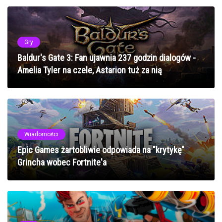
Gry
Baldur's Gate 3: Fan ujawnia 237 godzin dialogów -
Amelia Tyler na czele, Astarion tuż za nią
Wiadomości
Epic Games żartobliwie odpowiada na "krytykę"
Grincha wobec Fortnite'a