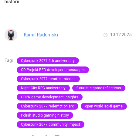
historii.
Kamil Radomski
10.12.2025
Tagi:
Cyberpunk 2077 5th anniversary
CD Projekt RED developers messages
Cyberpunk 2077 heartfelt stories
Night City RPG anniversary
futuristic game reflections
CDPR game development insights
Cyberpunk 2077 redemption arc
open world sci-fi game
Polish studio gaming history
Cyberpunk 2077 community impact