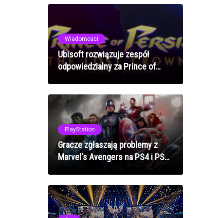
Wiadomości
Ubisoft rozwiązuje zespół
odpowiedzialny za Prince of
Persia: The Lost Crown!
PlayStation
Gracze zgłaszają problemy z
Marvel's Avengers na PS4 i PS5 !
Wszystkiemu winna jest nowa
aktualizacja!