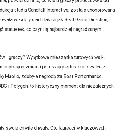
ia, potwierdziła to, co wielu graczy przeczuwało od
odukcja studia Sandfall Interactive, została uhonorowana
fowała w kategoriach takich jak Best Game Direction,
ęć statuetek, co czyni ją najbardziej nagradzanym
orów i graczy? Wyjątkowa mieszanka turowych walk,
 impresjonizmem i poruszającej historii o walce z
olę Maelle, zdobyła nagrodę za Best Performance,
 BBC i Polygon, to historyczny moment dla niezależnych
ały swoje chwile chwały. Oto laureaci w kluczowych