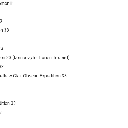
emonii:
33
on 33
33
ion 33 (kompozytor Lorien Testard)
33
elle w Clair Obscur: Expedition 33
ition 33
3