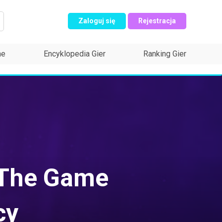
Zaloguj się
Rejestracja
ne
Encyklopedia Gier
Ranking Gier
a The Game
cy