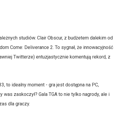
leżnych studiów. Clair Obscur, z budżetem dalekim od
gdom Come: Deliverance 2. To sygnał, że innowacyjność
(dawniej Twitterze) entuzjastycznie komentują rekord, z
 33, to idealny moment - gra jest dostępna na PC,
sty was zaskoczył? Gala TGA to nie tylko nagrody, ale i
zas dla graczy.