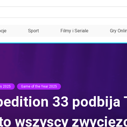
cje
Sport
Filmy i Seriale
Gry Onli
s 2025
Game of the Year 2025
xpedition 33 podbij
to wszyscy zwycięz