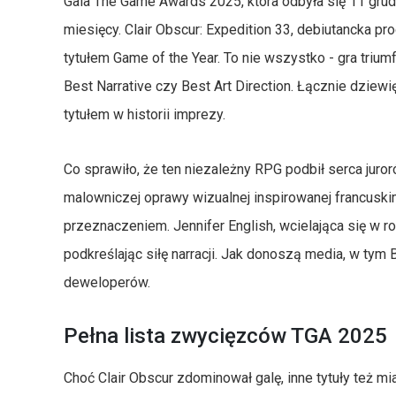
Gala The Game Awards 2025, która odbyła się 11 grudn
miesięcy. Clair Obscur: Expedition 33, debiutancka pr
tytułem Game of the Year. To nie wszystko - gra trium
Best Narrative czy Best Art Direction. Łącznie dziewi
tytułem w historii imprezy.
Co sprawiło, że ten niezależny RPG podbił serca jur
malowniczej oprawy wizualnej inspirowanej francuskim
przeznaczeniem. Jennifer English, wcielająca się w r
podkreślając siłę narracji. Jak donoszą media, w tym
deweloperów.
Pełna lista zwycięzców TGA 2025
Choć Clair Obscur zdominował galę, inne tytuły też mi