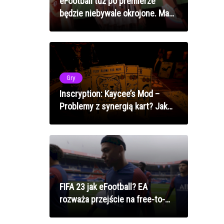
eFootball tuż po premierze
będzie niebywale okrojone. Ma
wyglądać jak demo
Gry
Inscryption: Kaycee’s Mod –
Problemy z synergią kart? Jak
odzyskać mroczną magię talii w
2025 roku
FIFA 23 jak eFootball? EA
rozważa przejście na free-to-
play!