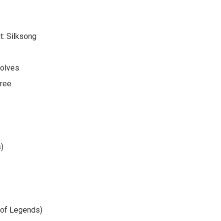
t: Silksong
Wolves
ree
)
 of Legends)