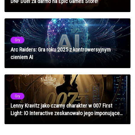
DNF Duel za darmo na Epic Games Store!
Gry
Arc Raiders: Gra roku 2025 z kontrowersyjnym
cieniem AI
Gry
Lenny Kravitz jako czarny charakter w 007 First
Light: IO Interactive zeskanowało jego imponujące
mięśnie brzucha