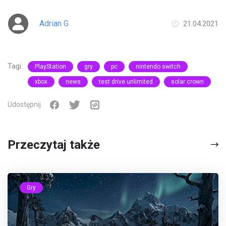
Adrian G
21.04.2021
Tagi:
PlayStation
gry
pc
nintendo switch
xbox
news
test drive unlimited
solar crown
Udostępnij
Przeczytaj także
Gry